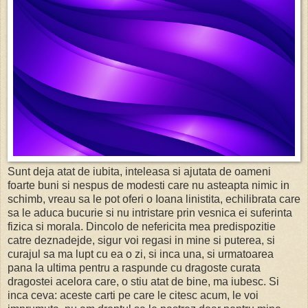
Sunt deja atat de iubita, inteleasa si ajutata de oameni
foarte buni si nespus de modesti care nu asteapta nimic in
schimb, vreau sa le pot oferi o Ioana linistita, echilibrata care
sa le aduca bucurie si nu intristare prin vesnica ei suferinta
fizica si morala. Dincolo de nefericita mea predispozitie
catre deznadejde, sigur voi regasi in mine si puterea, si
curajul sa ma lupt cu ea o zi, si inca una, si urmatoarea
pana la ultima pentru a raspunde cu dragoste curata
dragostei acelora care, o stiu atat de bine, ma iubesc. Si
inca ceva: aceste carti pe care le citesc acum, le voi