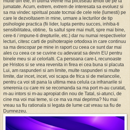
multe din ele, in ultima vreme ma plictiseau teribil de pe la
jumatate. Acum, extrem, extrem de interesata sa evoluez si
sa ma vindec spiritual poate tocmai de cele rele (lumesti) pe
care le dezvoltasem in mine, urmare a lecturilor de tip
psihologie practica (fii lider, lupta pentru succes, inhiba-ti
sensibilitatea, obtine, fa saltul spre mai mult, spre mai bine,
cere-ti / impune-ti drepturile, etc.) dar nu numai respectivelor
lecturi, citesc carti de psihoterapie ortodoxa in care continuu
sa ma descopar pe mine in raport cu ceea ce sunt dar mai
ales cu ceea ce se cuvine cu adevarat sa devin EU pentru
binele meu si al celorlalti. Ca persoana care-L recunoaste
pe Hristos si se vrea revenita in firea ei cea buna si placuta
Lui, am raspunderi si am limite, multe raspunderi si multe
limite, dar incet, incet, voi scapa de frica si de melancolie,
pentru ca voi sti pana la ultima mea celula ca infranarile si
smerenia cu care mi se recomanda sa ma port m-au curatat,
m-au intors si m-au apropiat din nou de Tatal, si-atunci, de
cine ma voi mai teme, si ce ma va mai deprima? Nu mai
vreau sa fiu rationala si legata de lume cat vreau sa fiu de
Dumnezeu.