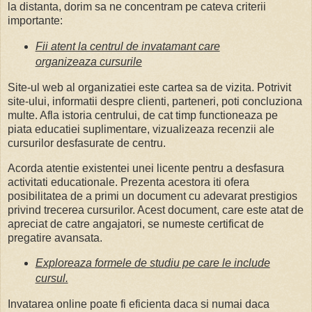
la distanta, dorim sa ne concentram pe cateva criterii
importante:
Fii atent la centrul de invatamant care
organizeaza cursurile
Site-ul web al organizatiei este cartea sa de vizita. Potrivit
site-ului, informatii despre clienti, parteneri, poti concluziona
multe. Afla istoria centrului, de cat timp functioneaza pe
piata educatiei suplimentare, vizualizeaza recenzii ale
cursurilor desfasurate de centru.
Acorda atentie existentei unei licente pentru a desfasura
activitati educationale. Prezenta acestora iti ofera
posibilitatea de a primi un document cu adevarat prestigios
privind trecerea cursurilor. Acest document, care este atat de
apreciat de catre angajatori, se numeste certificat de
pregatire avansata.
Exploreaza formele de studiu pe care le include
cursul.
Invatarea online poate fi eficienta daca si numai daca