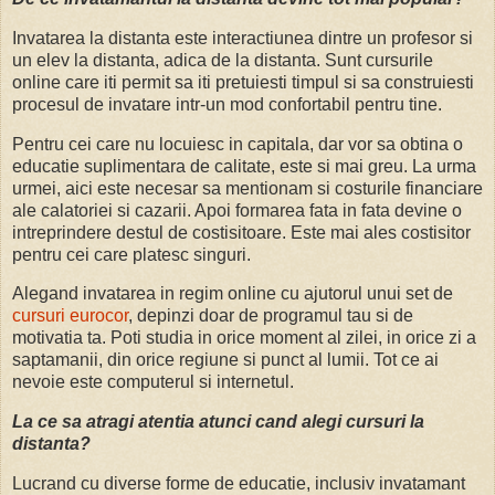
Invatarea la distanta este interactiunea dintre un profesor si
un elev la distanta, adica de la distanta. Sunt cursurile
online care iti permit sa iti pretuiesti timpul si sa construiesti
procesul de invatare intr-un mod confortabil pentru tine.
Pentru cei care nu locuiesc in capitala, dar vor sa obtina o
educatie suplimentara de calitate, este si mai greu. La urma
urmei, aici este necesar sa mentionam si costurile financiare
ale calatoriei si cazarii. Apoi formarea fata in fata devine o
intreprindere destul de costisitoare. Este mai ales costisitor
pentru cei care platesc singuri.
Alegand invatarea in regim online cu ajutorul unui set de
cursuri eurocor
, depinzi doar de programul tau si de
motivatia ta. Poti studia in orice moment al zilei, in orice zi a
saptamanii, din orice regiune si punct al lumii. Tot ce ai
nevoie este computerul si internetul.
La ce sa atragi atentia atunci cand alegi cursuri la
distanta?
Lucrand cu diverse forme de educatie, inclusiv invatamant