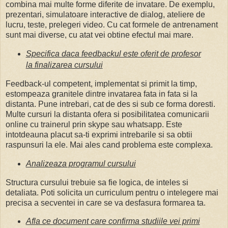
combina mai multe forme diferite de invatare. De exemplu,
prezentari, simulatoare interactive de dialog, ateliere de
lucru, teste, prelegeri video. Cu cat formele de antrenament
sunt mai diverse, cu atat vei obtine efectul mai mare.
Specifica daca feedbackul este oferit de profesor
la finalizarea cursului
Feedback-ul competent, implementat si primit la timp,
estompeaza granitele dintre invatarea fata in fata si la
distanta. Pune intrebari, cat de des si sub ce forma doresti.
Multe cursuri la distanta ofera si posibilitatea comunicarii
online cu trainerul prin skype sau whatsapp. Este
intotdeauna placut sa-ti exprimi intrebarile si sa obtii
raspunsuri la ele. Mai ales cand problema este complexa.
Analizeaza programul cursului
Structura cursului trebuie sa fie logica, de inteles si
detaliata. Poti solicita un curriculum pentru o intelegere mai
precisa a secventei in care se va desfasura formarea ta.
Afla ce document care confirma studiile vei primi