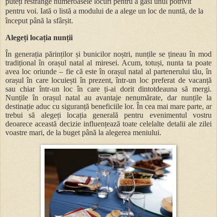
puteți restrânge numeroasele locuri pentru a găsi unul potrivit
pentru voi. Iată o listă a modului de a alege un loc de nuntă, de la
început până la sfârșit.
Alegeți locația nunții
În generația părinților și bunicilor noștri, nunțile se țineau în mod
tradițional în orașul natal al miresei. Acum, totuși, nunta ta poate
avea loc oriunde – fie că este în orașul natal al partenerului tău, în
orașul în care locuiești în prezent, într-un loc preferat de vacanță
sau chiar într-un loc în care ți-ai dorit dintotdeauna să mergi.
Nunțile în orașul natal au avantaje nenumărate, dar nunțile la
destinație aduc cu siguranță beneficiile lor. În cea mai mare parte, ar
trebui să alegeți locația generală pentru evenimentul vostru
deoarece această decizie influențează toate celelalte detalii ale zilei
voastre mari, de la buget până la alegerea meniului.