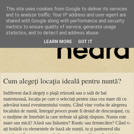
This site uses cookies from Google to deliver its services
and to analyze traffic. Your IP address and user-agent are
shared with Google along with performance and security
metrics to ensure quality of service, generate usage
statistics, and to detect and address abuse.
LEARN MORE
GOT IT
Cum alegeți locația ideală pentru nuntă?
Indiferent dacă alegeți o plajă relaxată sau o sală de bal
maiestuoasă, locația pe care o selectați pentru ziua cea mare dă cu
adevărat tonul evenimentului vostru. Când vine vorba de alegerea
localului de nuntă, întregul proces poate fi destul de descurajant, cu
o mulțime de întrebări la care trebuie să găsiți răspuns. Nunta este
mare sau mică? Afară sau înăuntru? Rustic sau fermecător? Când v-
ați hotărât cu elementele de bază ale nunții, tu și partenerul tău