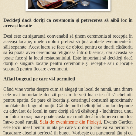
Decideți dacă doriți ca ceremonia și petrecerea să aibă loc în
aceeași locație
Deși este cu siguranță convenabil să ținem ceremonia și recepția în
aceeași locație, unele cupluri preferă să țină ambele evenimente în
săli separate. Acest lucru se face de obicei pentru ca tinerii căsătoriți
să își poată avea ceremonia religioasă într-o biserică, dar aceasta se
poate face și la locul restaurantului. Este important să decideți dacă
doriți o singură locație pentru ceremonie și recepție sau o locație
separată pentru fiecare eveniment.
Aflați bugetul pe care vi-l permiteți
Când vine vorba despre cum să alegeți un local de nuntă, una dintre
cele mai importante decizii pe care le veți lua este cât să cheltuiți
pentru spațiu. Se pare că locația și cateringul consumă aproximativ
jumătate din bugetul nunții. Cât de mult cheltuiți într-un loc depinde
cu adevărat de locul în care doriți să vă căsătoriți - închirierea unui
loc într-un oraș mare poate costa mai mult decât închirierea unui loc
într-o zonă rurală.
Sala de evenimente din Ploiești
, Events Garden
este locul ideal pentru nunta pe care v-o doriți care vă va permită o
încadrare absolut perfectă în buget. Vorbește cu partenerul tău și cu