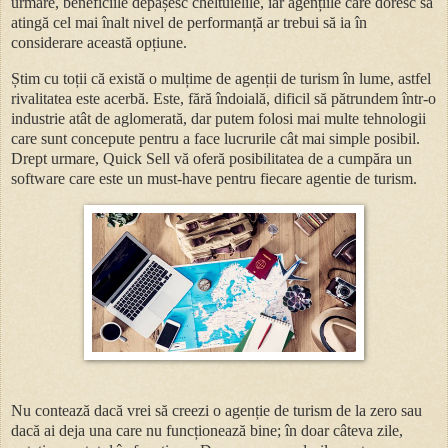
urmare, beneficiile depășesc cheltuielile, iar agențiile care doresc să
atingă cel mai înalt nivel de performanță ar trebui să ia în
considerare această opțiune.
Știm cu toții că există o mulțime de agenții de turism în lume, astfel
rivalitatea este acerbă. Este, fără îndoială, dificil să pătrundem într-o
industrie atât de aglomerată, dar putem folosi mai multe tehnologii
care sunt concepute pentru a face lucrurile cât mai simple posibil.
Drept urmare, Quick Sell vă oferă posibilitatea de a cumpăra un
software care este un must-have pentru fiecare agentie de turism.
Nu contează dacă vrei să creezi o agenție de turism de la zero sau
dacă ai deja una care nu funcționează bine; în doar câteva zile,