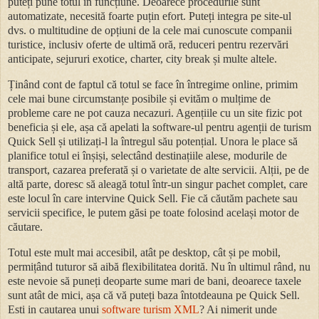
puteți pune totul în funcțiune. Deoarece procedurile sunt
automatizate, necesită foarte puțin efort. Puteți integra pe site-ul
dvs. o multitudine de opțiuni de la cele mai cunoscute companii
turistice, inclusiv oferte de ultimă oră, reduceri pentru rezervări
anticipate, sejururi exotice, charter, city break și multe altele.
Ținând cont de faptul că totul se face în întregime online, primim
cele mai bune circumstanțe posibile și evităm o mulțime de
probleme care ne pot cauza necazuri. Agențiile cu un site fizic pot
beneficia și ele, așa că apelati la software-ul pentru agenții de turism
Quick Sell și utilizați-l la întregul său potențial. Unora le place să
planifice totul ei înșiși, selectând destinațiile alese, modurile de
transport, cazarea preferată și o varietate de alte servicii. Alții, pe de
altă parte, doresc să aleagă totul într-un singur pachet complet, care
este locul în care intervine Quick Sell. Fie că căutăm pachete sau
servicii specifice, le putem găsi pe toate folosind același motor de
căutare.
Totul este mult mai accesibil, atât pe desktop, cât și pe mobil,
permițând tuturor să aibă flexibilitatea dorită. Nu în ultimul rând, nu
este nevoie să puneți deoparte sume mari de bani, deoarece taxele
sunt atât de mici, așa că vă puteți baza întotdeauna pe Quick Sell.
Esti in cautarea unui
software turism XML
? Ai nimerit unde