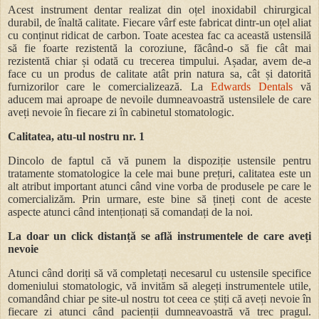
Acest instrument dentar realizat din oțel inoxidabil chirurgical
durabil, de înaltă calitate. Fiecare vârf este fabricat dintr-un oțel aliat
cu conținut ridicat de carbon. Toate acestea fac ca această ustensilă
să fie foarte rezistentă la coroziune, făcând-o să fie cât mai
rezistentă chiar și odată cu trecerea timpului. Așadar, avem de-a
face cu un produs de calitate atât prin natura sa, cât și datorită
furnizorilor care le comercializează. La
Edwards Dentals
vă
aducem mai aproape de nevoile dumneavoastră ustensilele de care
aveți nevoie în fiecare zi în cabinetul stomatologic.
Calitatea, atu-ul nostru nr. 1
Dincolo de faptul că vă punem la dispoziție ustensile pentru
tratamente stomatologice la cele mai bune prețuri, calitatea este un
alt atribut important atunci când vine vorba de produsele pe care le
comercializăm. Prin urmare, este bine să țineți cont de aceste
aspecte atunci când intenționați să comandați de la noi.
La doar un click distanță se află instrumentele de care aveți
nevoie
Atunci când doriți să vă completați necesarul cu ustensile specifice
domeniului stomatologic, vă invităm să alegeți instrumentele utile,
comandând chiar pe site-ul nostru tot ceea ce știți că aveți nevoie în
fiecare zi atunci când pacienții dumneavoastră vă trec pragul.