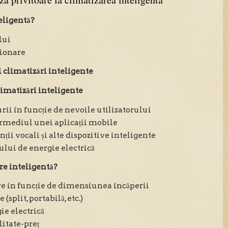
eligentă?
lui
ționare
i climatizări inteligente
limatizări inteligente
ii în funcție de nevoile utilizatorului
rmediul unei aplicații mobile
nții vocali și alte dispozitive inteligente
ui de energie electrică
re inteligentă?
re în funcție de dimensiunea încăperii
(split, portabilă, etc.)
e electrică
litate-preț