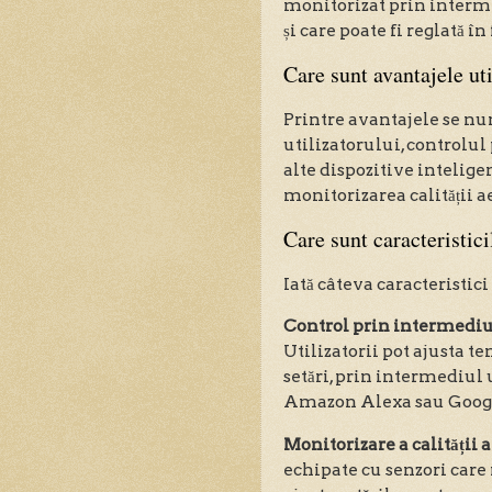
monitorizat prin interme
și care poate fi reglată î
Care sunt avantajele uti
Printre avantajele se nu
utilizatorului, controlul
alte dispozitive intelig
monitorizarea calității a
Care sunt caracteristici
Iată câteva caracteristic
Control prin intermediul
Utilizatorii pot ajusta t
setări, prin intermediul 
Amazon Alexa sau Googl
Monitorizare a calității 
echipate cu senzori care 