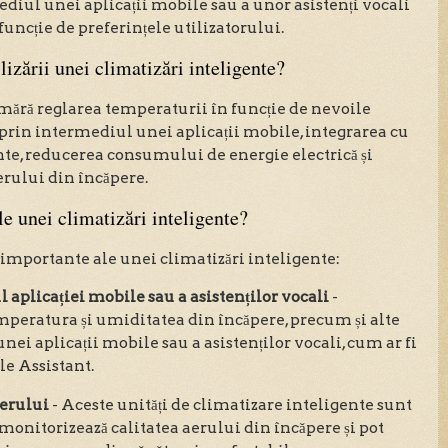
diul unei aplicații mobile sau a unor asistenți vocali
n funcție de preferințele utilizatorului.
lizării unei climatizări inteligente?
mără reglarea temperaturii în funcție de nevoile
 prin intermediul unei aplicații mobile, integrarea cu
ente, reducerea consumului de energie electrică și
erului din încăpere.
le unei climatizări inteligente?
i importante ale unei climatizări inteligente:
 aplicației mobile sau a asistenților vocali
-
emperatura și umiditatea din încăpere, precum și alte
unei aplicații mobile sau a asistenților vocali, cum ar fi
e Assistant.
aerului
- Aceste unități de climatizare inteligente sunt
monitorizează calitatea aerului din încăpere și pot