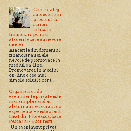
Cum se aleg
subiectele in
procesul de
scriere
articole
financiare pentru
afacerile care au nevoie
de ele?
Afacerile din domeniul
financiar au si ele
nevoie de promovare in
mediul on-line.
Promovarea in mediul
on-line e cea mai
simpla solutie pent...
Organizarea de
evenimente private este
mai simpla cand ai
alaturi un restaurant cu
experienta – Restaurant
Heat din Floreasca, baza
Pescariu - Bucuresti
Un eveniment privat