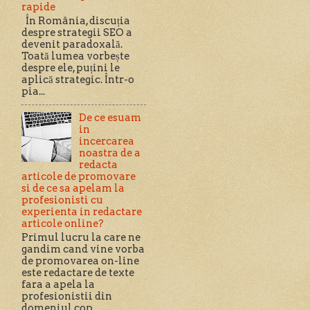
rapide
În România, discuția
despre strategii SEO a
devenit paradoxală.
Toată lumea vorbește
despre ele, puțini le
aplică strategic. Într-o
pia...
De ce esuam
in
incercarea
noastra de a
redacta
articole de promovare
si de ce sa apelam la
profesionisti cu
experienta in redactare
articole online?
Primul lucru la care ne
gandim cand vine vorba
de promovarea on-line
este redactare de texte
fara a apela la
profesionistii din
domeniul cop...