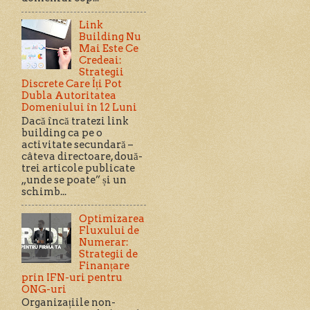
Link
Building Nu
Mai Este Ce
Credeai:
Strategii
Discrete Care Îți Pot
Dubla Autoritatea
Domeniului în 12 Luni
Dacă încă tratezi link
building ca pe o
activitate secundară –
câteva directoare, două-
trei articole publicate
„unde se poate” și un
schimb...
Optimizarea
Fluxului de
Numerar:
Strategii de
Finanțare
prin IFN-uri pentru
ONG-uri
Organizațiile non-