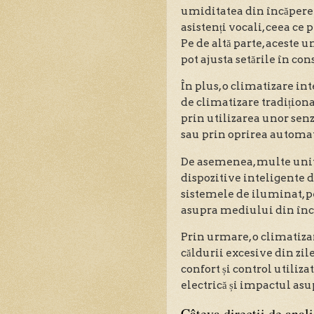
umiditatea din încăpere 
asistenți vocali, ceea ce
Pe de altă parte, aceste u
pot ajusta setările în con
În plus, o climatizare in
de climatizare tradițion
prin utilizarea unor senz
sau prin oprirea automată
De asemenea, multe unităț
dispozitive inteligente d
sistemele de iluminat, p
asupra mediului din înc
Prin urmare, o climatizare
căldurii excesive din zil
confort și control utili
electrică și impactul as
Câteva direcții de anali