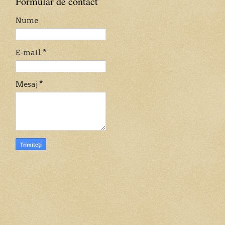
Formular de contact
Nume
E-mail
*
Mesaj
*