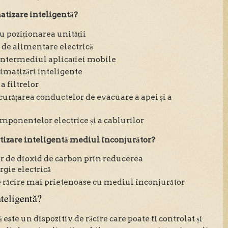
atizare inteligentă?
 poziționarea unității
 de alimentare electrică
intermediul aplicației mobile
limatizări inteligente
a filtrelor
i curățarea conductelor de evacuare a apei și a
omponentelor electrice și a cablurilor
tizare inteligentă mediul înconjurător?
r de dioxid de carbon prin reducerea
gie electrică
e răcire mai prietenoase cu mediul înconjurător
nteligentă?
este un dispozitiv de răcire care poate fi controlat și