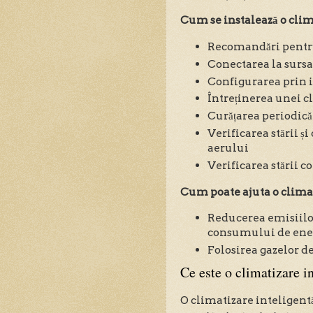
Cum se instalează o clim
Recomandări pentru
Conectarea la sursa
Configurarea prin 
Întreținerea unei c
Curățarea periodică 
Verificarea stării ș
aerului
Verificarea stării c
Cum poate ajuta o clima
Reducerea emisiilo
consumului de ener
Folosirea gazelor d
Ce este o climatizare i
O climatizare inteligentă 