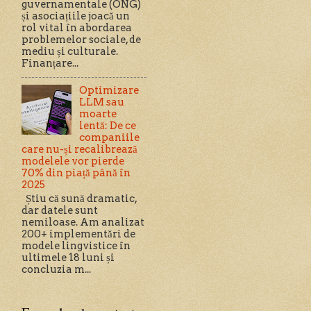
guvernamentale (ONG)
și asociațiile joacă un
rol vital în abordarea
problemelor sociale, de
mediu și culturale.
Finanțare...
Optimizare
LLM sau
moarte
lentă: De ce
companiile
care nu-și recalibrează
modelele vor pierde
70% din piață până în
2025
Știu că sună dramatic,
dar datele sunt
nemiloase. Am analizat
200+ implementări de
modele lingvistice în
ultimele 18 luni și
concluzia m...