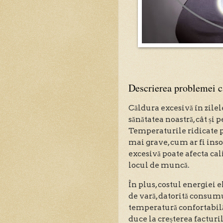
Descrierea problemei că
Căldura excesivă în zilel
sănătatea noastră, cât și
Temperaturile ridicate p
mai grave, cum ar fi insol
excesivă poate afecta ca
locul de muncă.
În plus, costul energiei 
de vară, datorită consum
temperatură confortabilă
duce la creșterea facturil