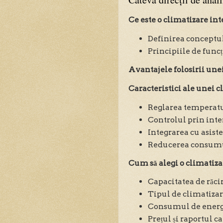
Ce este o climatizare int
Definirea conceptu
Principiile de func
Avantajele folosirii une
Caracteristici ale unei c
Reglarea temperatur
Controlul prin inte
Integrarea cu asiste
Reducerea consumul
Cum să alegi o climatiza
Capacitatea de răci
Tipul de climatizare 
Consumul de energi
Prețul și raportul ca