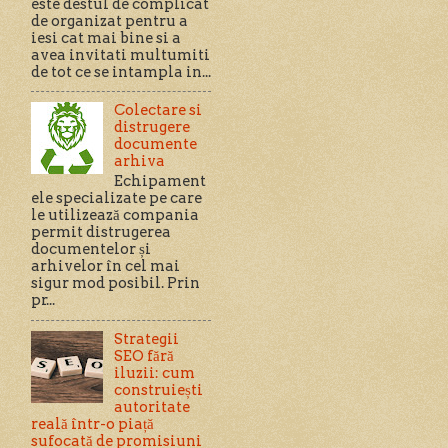
este destul de complicat
de organizat pentru a
iesi cat mai bine si a
avea invitati multumiti
de tot ce se intampla in...
Colectare si
distrugere
documente
arhiva
Echipament
ele specializate pe care
le utilizează compania
permit distrugerea
documentelor și
arhivelor în cel mai
sigur mod posibil. Prin
pr...
Strategii
SEO fără
iluzii: cum
construiești
autoritate
reală într-o piață
sufocată de promisiuni