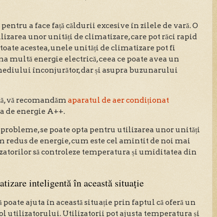
i pentru a face față căldurii excesive în zilele de vară. O
lizarea unor unități de climatizare, care pot răci rapid
 toate acestea, unele unități de climatizare pot fi
ma multă energie electrică, ceea ce poate avea un
ediului înconjurător, dar și asupra buzunarului
nță, vă recomandăm
aparatul de aer condiționat
asa de energie A++.
r probleme, se poate opta pentru utilizarea unor unități
 redus de energie, cum este cel amintit de noi mai
izatorilor să controleze temperatura și umiditatea din
tizare inteligentă în această situație
 poate ajuta în această situație prin faptul că oferă un
 utilizatorului. Utilizatorii pot ajusta temperatura și