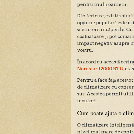
pentru mulți oameni.
Din fericire, există soluți
opțiune populară este uti
și eficient încăperile. Cu
costisitoare și pot consu
impact negativ asupra m
vostru.
În acord cu această ceri
Nordstar 12000 BTU
, cl
Pentru a face față acesto
de climatizare cu consum
sus. Acestea permit util
locuință.
Cum poate ajuta o clima
O climatizare inteligentă
nivel mai mare de control