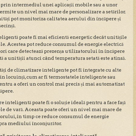
prin intermediul unei aplicații mobile sau a unor
 permite un nivel mai mare de personalizare a setărilor.
nități pot monitoriza calitatea aerului din încăpere și
secință.
teligentă poate fi mai eficientă energetic decât unitățile
ale. Acestea pot reduce consumul de energie electrică
ori care detectează prezența utilizatorului în încăpere
 a unității atunci când temperatura setată este atinsă.
i de climatizare inteligente pot fi integrate cu alte
in locuință, cum ar fi termostatele inteligente sau
entru a oferi un control mai precis și mai automatizat
ăpere.
 inteligentă poate fi o soluție ideală pentru a face față
ele de vară. Aceasta poate oferi un nivel mai mare de
zatorului, în timp ce reduce consumul de energie
upra mediului înconjurător.
ză privitoare la climatizarea inteligentă