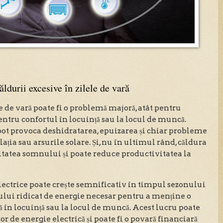
ldurii excesive în zilele de vară
e de vară poate fi o problemă majoră, atât pentru
 pentru confortul în locuință sau la locul de muncă.
ot provoca deshidratarea, epuizarea și chiar probleme
ația sau arsurile solare. Și, nu în ultimul rând, căldura
litatea somnului și poate reduce productivitatea la
electrice poate crește semnificativ în timpul sezonului
ului ridicat de energie necesar pentru a menține o
 în locuință sau la locul de muncă. Acest lucru poate
or de energie electrică și poate fi o povară financiară