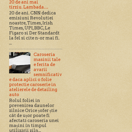
20 de ani mai
tirziu. Lambada…
20 de ani. CNN dedica
emisiuni Revolutiei
noastre, Times, Irish
Times, UPI, BBC, Le
Figaro si Der Standardt
la fel si cite n-or mai fi.
...
Caroseria
masinii tale
e ferita de
avarii
semnificativ
e daca aplici o folie
protectie caroserie in
atelierele de detailing
auto
Rolul foliei in
prevenirea daunelor
zilnice Orice șofer știe
cât de ușor poate fi
afectată caroseria unei
mașini în timpul
utilizării ziln...